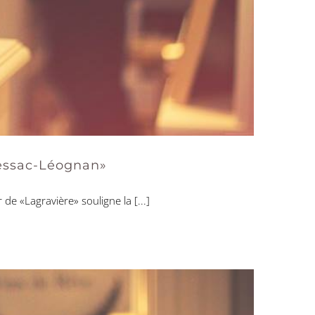
Pessac-Léognan»
e «Lagravière» souligne la [...]