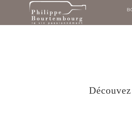
Passer
B
au
contenu
Découvez i