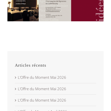
Articles récents
L’Offre du Moment Mai 2026
L’Offre du Moment Mai 2026
L’Offre du Moment Mai 2026