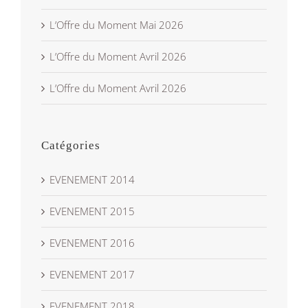
L’Offre du Moment Mai 2026
L’Offre du Moment Avril 2026
L’Offre du Moment Avril 2026
Catégories
EVENEMENT 2014
EVENEMENT 2015
EVENEMENT 2016
EVENEMENT 2017
EVENEMENT 2018