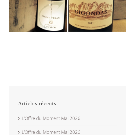
Articles récents
L’Offre du Moment Mai 2026
L’Offre du Moment Mai 2026