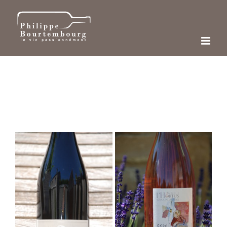
Passer
au
contenu