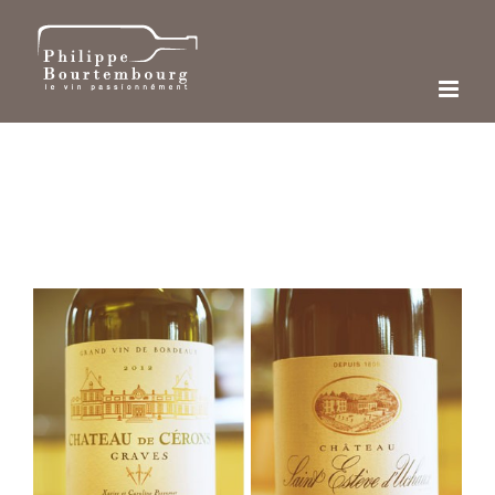
Passer
au
contenu