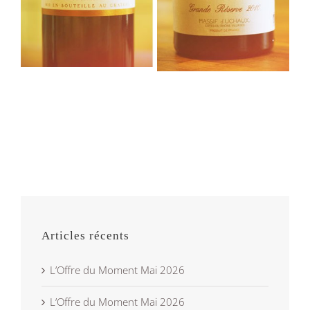
Articles récents
L’Offre du Moment Mai 2026
L’Offre du Moment Mai 2026