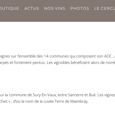
OUTIQUE
ACTUS
NOS VINS
PHOTOS
LE CERCL
e vignes sur l’ensemble des 14 communes qui composent son AOC , 
carpés et fortement pentus. Les vignobles bénéficient alors de nom
 la commune de Sury-En-Vaux, entre Sancerre et Bué. Les vignes so
nches » , d’où le nom de la cuvée Terre de Maimbray.