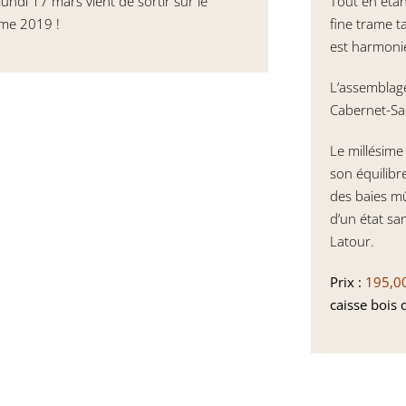
ndi 17 mars vient de sortir sur le
Tout en étan
ime 2019 !
fine trame t
est harmoni
L’assemblag
Cabernet-Sa
Le millésime
son équilibr
des baies m
d’un état sa
Latour.
Prix :
195,0
caisse bois 