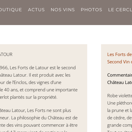
OUTIQUE
ACTUS
NOS VINS
PHOTOS
LE CERCL
LATOUR
Les Forts d
Second Vin 
966, Les Forts de Latour est le second
âteau Latour. Il est produit avec les
Commentaire
ur de l’Enclos, des vignes d’une
Château Lat
e 40 ans, et comprend une importante
Robe violett
rlot plantés sur la propriété.
Une pléthore
eau Latour, Les Forts ne sont plus
la prune et 
meur. La philosophie du Château est de
de cèdre, de
ente des vins pouvant commencer à être
grande comp