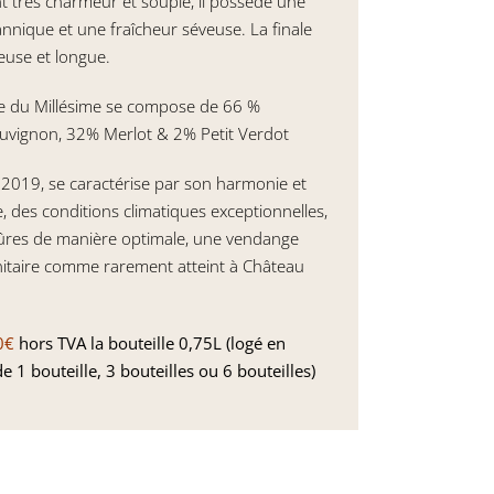
t très charmeur et souple, il possède une
annique et une fraîcheur séveuse. La finale
euse et longue.
e du Millésime se compose de 66 %
uvignon, 32% Merlot & 2% Petit Verdot
 2019, se caractérise par son harmonie et
e, des conditions climatiques exceptionnelles,
ûres de manière optimale, une vendange
nitaire comme rarement atteint à Château
0€
hors TVA la bouteille 0,75L (logé en
de 1 bouteille, 3 bouteilles ou 6 bouteilles)