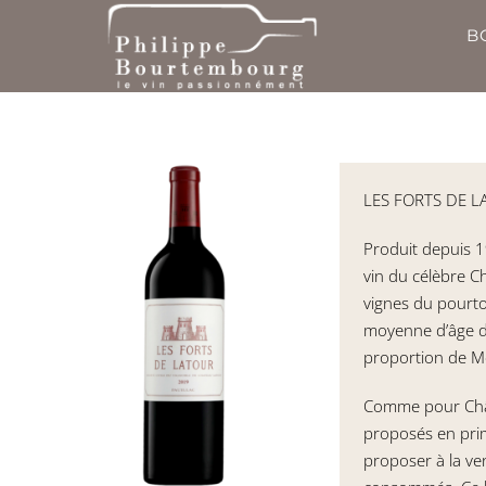
Passer
B
au
contenu
LES FORTS DE 
Produit depuis 1
vin du célèbre Ch
vignes du pourto
moyenne d’âge d
proportion de Me
Comme pour Chât
proposés en pri
proposer à la v