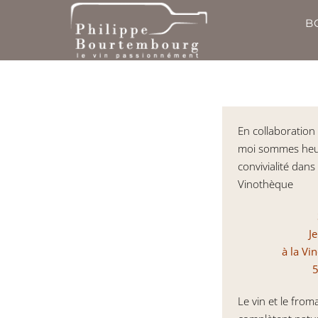
Passer
B
au
contenu
En collaboration
moi sommes heu
convivialité dans
Vinothèque
J
à la V
5
Le vin et le fro