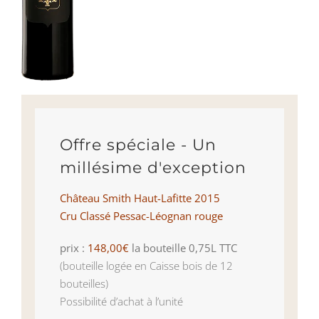
Offre spéciale - Un
millésime d'exception
Château Smith Haut-Lafitte 2015
Cru Classé Pessac-Léognan rouge
prix :
148,00€
la bouteille 0,75L TTC
(bouteille logée en Caisse bois de 12
bouteilles)
Possibilité d’achat à l’unité