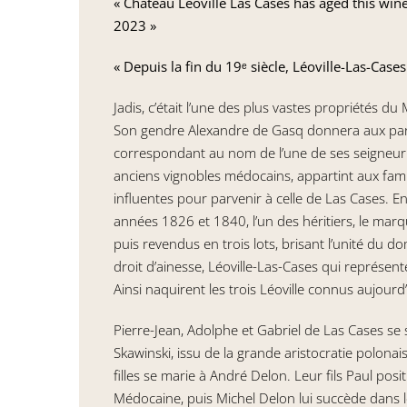
« Château Léoville Las Cases has aged this wine 
2023 »
« Depuis la fin du 19ᵉ siècle, Léoville-Las-Case
Jadis, c’était l’une des plus vastes propriétés d
Son gendre Alexandre de Gasq donnera aux parcel
correspondant au nom de l’une de ses seigneuri
anciens vignobles médocains, appartint aux famil
influentes pour parvenir à celle de Las Cases. E
années 1826 et 1840, l’un des héritiers, le marq
puis revendus en trois lots, brisant l’unité du d
droit d’ainesse, Léoville-Las-Cases qui représent
Ainsi naquirent les trois Léoville connus aujourd’
Pierre-Jean, Adolphe et Gabriel de Las Cases se
Skawinski, issu de la grande aristocratie polona
filles se marie à André Delon. Leur fils Paul pos
Médocaine, puis Michel Delon lui succède dans 