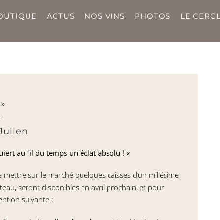
OUTIQUE
ACTUS
NOS VINS
PHOTOS
LE CERCL
 »
0
Julien
iert au fil du temps un éclat absolu ! «
e mettre sur le marché quelques caisses d’un millésime
eau, seront disponibles en avril prochain, et pour
ention suivante :