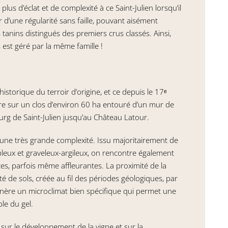
us d’éclat et de complexité à ce Saint-Julien lorsqu’il
 d’une régularité sans faille, pouvant aisément
es tanins distingués des premiers crus classés. Ainsi,
s est géré par la même famille !
istorique du terroir d’origine, et ce depuis le 17ᵉ
uvre sur un clos d’environ 60 ha entouré d’un mur de
ourg de Saint-Julien jusqu’au Château Latour.
d’une très grande complexité. Issu majoritairement de
leux et graveleux-argileux, on rencontre également
s, parfois même affleurantes. La proximité de la
é de sols, créée au fil des périodes géologiques, par
génère un microclimat bien spécifique qui permet une
le du gel.
ur le développement de la vigne et sur la