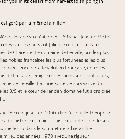
for you in its cellars from harvest to shipping in
s est géré par la même famille »
u Médoc lors de sa création en 1638 par Jean de Moitié.
les situées sur Saint-Julien le nom de Léoville,
es de Charente. Le domaine de Léoville, un des plus
les nobles françaises les plus fortunées et les plus
n conséquence de la Révolution Française, entre les
uis de La Cases, émigre et ses biens sont confisqués,
omaine de Léoville. Par une sorte de survivance du
e les 3/5 et le cœur de l’ancien domaine fut alors créé.
hui.
 succédèrent jusqu’en 1900, date à laquelle Théophile
ise administre le domaine, puis le rachète. Une de ses
itionne le cru dans le sommet de la hiérarchie
le milieu des années 1970 avec une rigueur