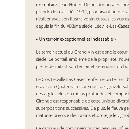
exemplaire. Jean-Hubert Delon, donnera encore pl
prendra le relais dès 1994, produisant un nectar
rivaliser avec son illustre voisin et tous les autr
depuis la fin du XIXème siècle, Léoville-Las-Case
« Un terroir exceptionnel et inclassable »
Le terroir actuel du Grand Vin est donc le cœur h
siècle. Le portail, emblème de la propriété, s’o
pierre délimitant son terroir et s’étendant du b
Le Clos Léoville Las Cases renferme un terroir 
graves du Quaternaire sur sous-sols gravelo-sab
des argiles plus ou moins profondes et compacte
Gironde est responsable de cette unique diversit
superpositions successives. De plus, le fleuve 
maturité précoce des raisins et protège le vignob
Ce camaïeu de combinaisons géologiques influe s