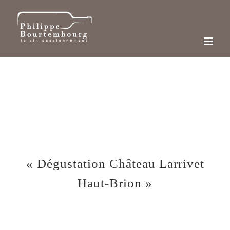
Passer
au
contenu
« Dégustation Château Larrivet
Haut-Brion »