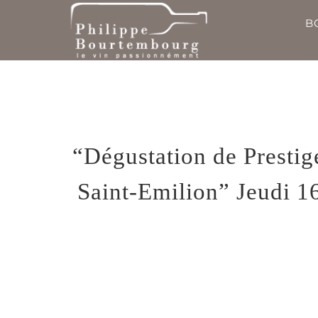
Passer
B
au
contenu
“Dégustation de Presti
Saint-Emilion” Jeudi 1