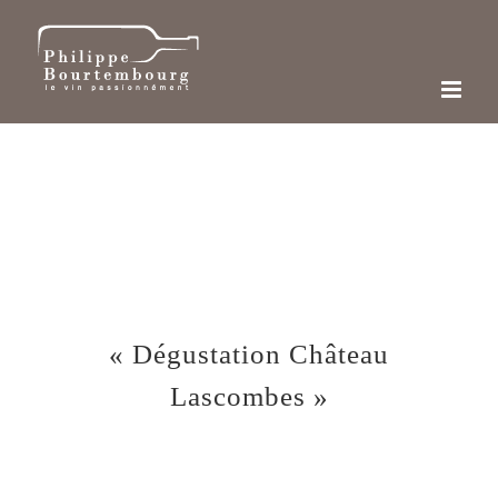
Passer
au
contenu
« Dégustation Château
Lascombes »